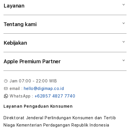
Layanan
Mac
iPad
Tentang kami
Digimap Open Studio
iPhone
Metode pembayaran
Watch
Kebijakan
Hubungi kami
Tukar tambah
Musik
Lokasi gerai
Kebijakan garansi
Aksesoris
Apple Premium Partner
Syarat & Ketentuan
Tentang Digimap
Lokasi servis center
Pengiriman
Tentang MAP
Pembatalan transaksi
Jam 07:00 - 22:00 WIB
Privasi
email :
hello@digimap.co.id
Edukasi & Perusahaan
WhatsApp :
+62857 4827 7740
Layanan Pengaduan Konsumen
Direktorat Jenderal Perlindungan Konsumen dan Tertib
Niaga Kementerian Perdagangan Republik Indonesia