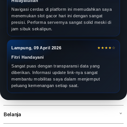
Hidayatullah
Navigasi cerdas di platform ini memudahkan saya
menemukan slot gacor hari ini dengan sangat
presisi. Performa servernya sangat solid meski di
jam sibuk sekalipun.
Lampung, 09 April 2026
★★★★☆
Fitri Handayani
Sangat puas dengan transparansi data yang
diberikan. Informasi update link-nya sangat
membantu mobilitas saya dalam menjemput
peluang kemenangan setiap saat.
Belanja